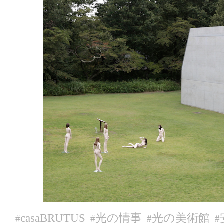
casaBRUTUS
光の情事
光の美術館
#
#
#
#