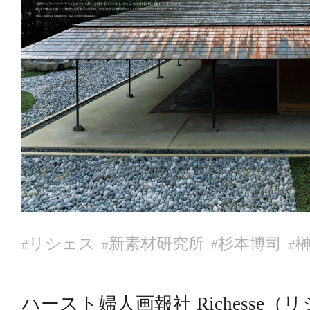
リシェス
新素材研究所
杉本博司
#
#
#
#
ハースト婦人画報社 Richesse（リ