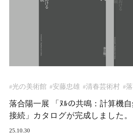
光の美術館
安藤忠雄
清春芸術村
落
#
#
#
#
落合陽一展 「ﾇﾙの共鳴：計算機
接続」カタログが完成しました。
25.10.30