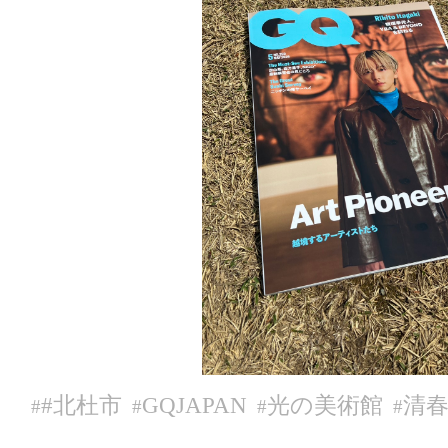
#北杜市
GQJAPAN
光の美術館
清
#
#
#
#