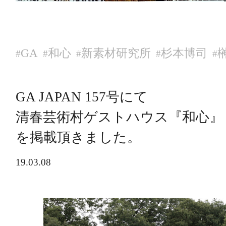
GA
和心
新素材研究所
杉本博司
#
#
#
#
#
GA JAPAN 157号にて
清春芸術村ゲストハウス『和心』
を掲載頂きました。
19.03.08