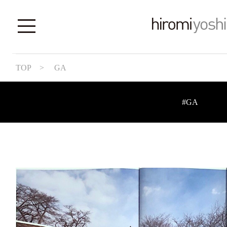
TOP
> GA
#GA