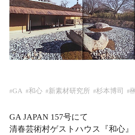
GA
和心
新素材研究所
杉本博司
#
#
#
#
#
GA JAPAN 157号にて
清春芸術村ゲストハウス『和心』