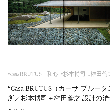
casaBRUTUS
和心
杉本博司
榊田倫
#
#
#
#
“Casa BRUTUS（カーサ ブル
所／杉本博司＋榊田倫之 設計の