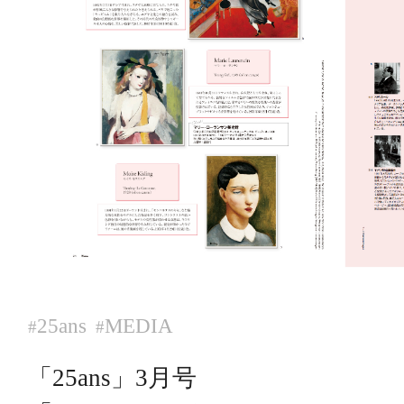
25ans
MEDIA
#
#
「25ans」3月号