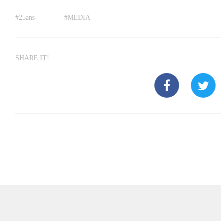
#
25ans
#
MEDIA
SHARE IT!