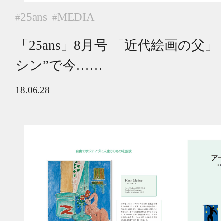
25ans
MEDIA
#
#
「25ans」8月号 「近代絵画の父
シン”で今……
18.06.28