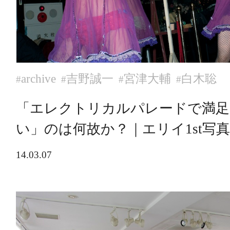
archive
吉野誠一
宮津大輔
白木聡
#
#
#
#
「エレクトリカルパレードで満足
い」のは何故か？｜エリイ1st写
14.03.07