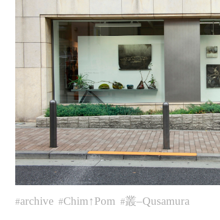
archive
Chim↑Pom
叢‒Qusamura
#
#
#