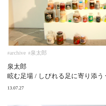
archive
泉太郎
#
#
泉太郎
眩む足場 / しびれる足に寄り添
13.07.27