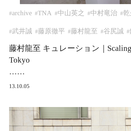
archive
TNA
中山英之
中村竜治
乾
#
#
#
#
#
武井誠
藤原徹平
藤村龍至
谷尻誠
#
#
#
#
#
藤村龍至 キュレーション｜Scaling – Sk
Tokyo
……
13.10.05