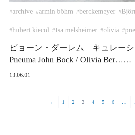
archive
armin böhm
berckemeyer
Björ
#
#
#
#
hubert kiecol
Isa melsheimer
olivia
pne
#
#
#
#
ビョーン・ダーレム キュレーシ
Pneuma John Bock / Olivia Ber……
13.06.01
←
1
2
3
4
5
6
…