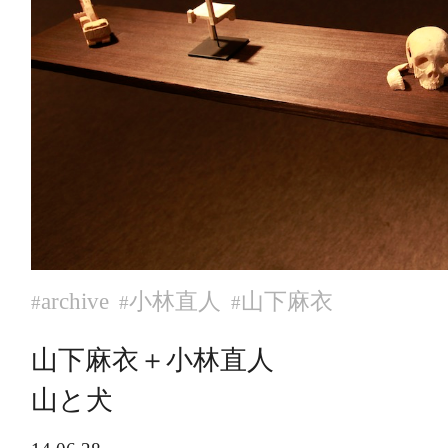
archive
小林直人
山下麻衣
#
#
#
山下麻衣＋小林直人
山と犬