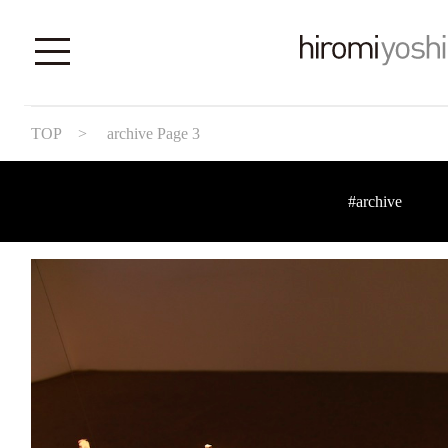
TOP
> archive Page 3
#archive