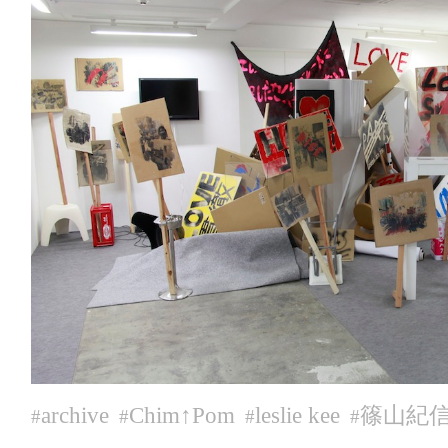
archive
Chim↑Pom
leslie kee
篠山紀
#
#
#
#