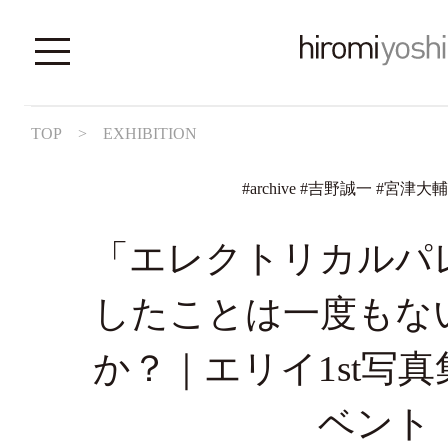
TOP
>
EXHIBITION
#
archive
#
吉野誠一
#
宮津大輔
「エレクトリカルパ
したことは一度もな
か？｜エリイ1st写
ベント