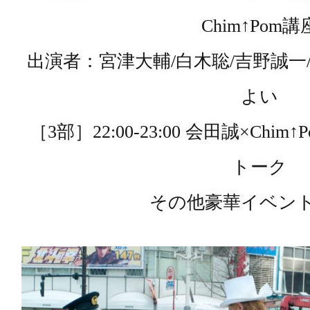
Chim↑Pom講
出演者：宮津大輔/白木聡/吉野誠一
よい
［3部］22:00-23:00 会田誠×Chi
トーク
その他豪華イベン