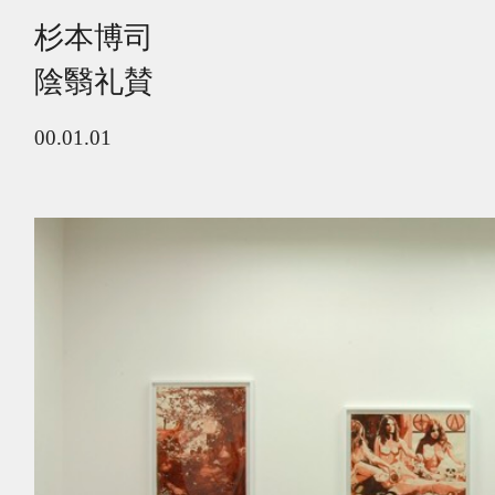
杉本博司
陰翳礼賛
00.01.01