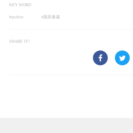
KEY WORD
#
archive
#
黒田泰蔵
SHARE IT!