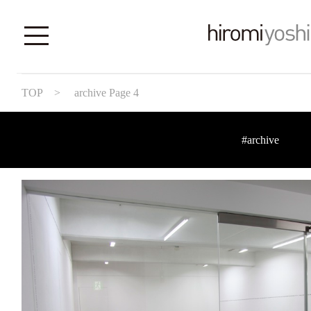
TOP
> archive Page 4
#archive