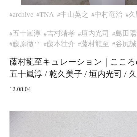
archive
TNA
中山英之
中村竜治
久
#
#
#
#
#
五十嵐淳
吉村靖孝
垣内光司
島田陽
#
#
#
#
藤原徹平
藤本壮介
藤村龍至
谷尻誠
#
#
#
#
藤村龍至キュレーション｜こころ
五十嵐淳 / 乾久美子 / 垣内光司 /
12.08.04