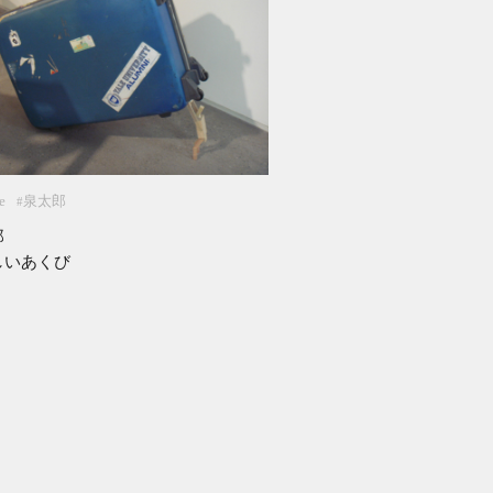
e
泉太郎
#
郎
しいあくび