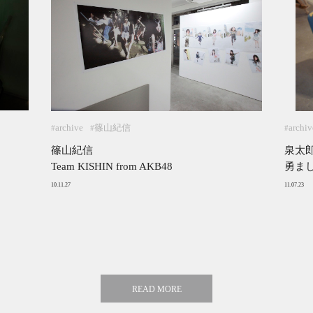
archive
篠山紀信
archiv
#
#
#
篠山紀信
泉太
Team KISHIN from AKB48
勇ま
10.11.27
11.07.23
READ MORE