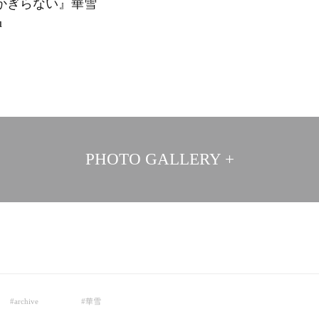
ずしも遠方とはかぎらない』華
u
PHOTO GALLERY +
#
archive
#
華雪