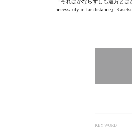
『それはかなら
necessarily in far distance』Kasets
KEY WORD