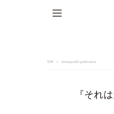
TOP
>
hiromiyoshii publication
『それは