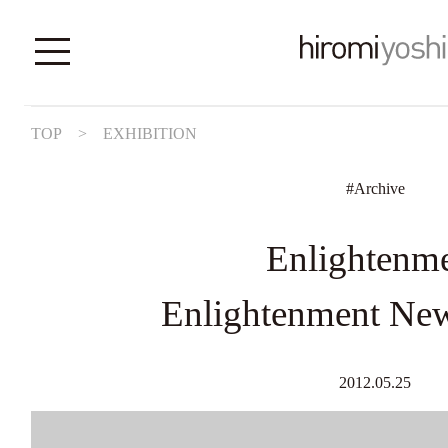
TOP
>
EXHIBITION
#
Archive
Enlightenm
Enlightenment New
2012.05.25