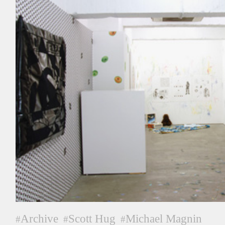
Archive
Scott Hug
Michael Magnin
#
#
#