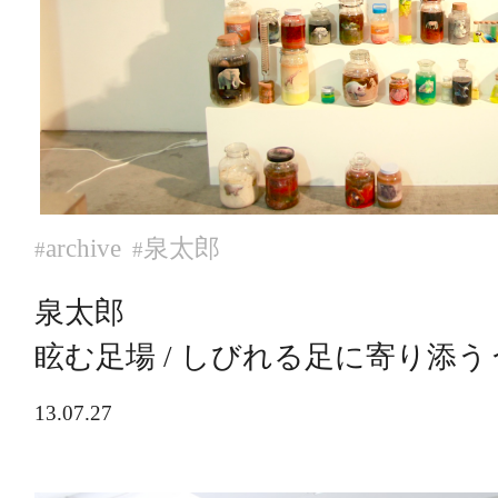
archive
泉太郎
#
#
泉太郎
眩む足場 / しびれる足に寄り添
13.07.27