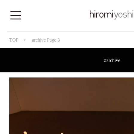
TOP
> archive Page 3
#archive