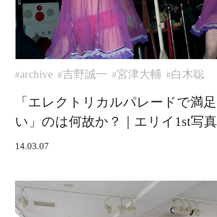
archive
吉野誠一
宮津大輔
白木聡
#
#
#
#
「エレクトリカルパレードで満足
い」のは何故か？｜エリイ1st写
14.03.07