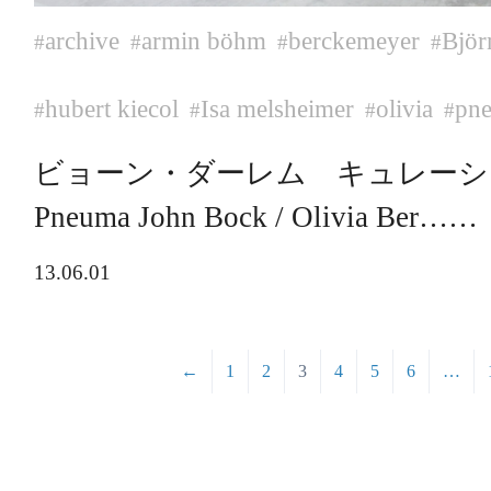
archive
armin böhm
berckemeyer
Björ
#
#
#
#
hubert kiecol
Isa melsheimer
olivia
pne
#
#
#
#
ビョーン・ダーレム キュレーシ
Pneuma John Bock / Olivia Ber……
13.06.01
←
1
2
3
4
5
6
…