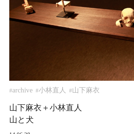
archive
小林直人
山下麻衣
#
#
#
山下麻衣＋小林直人
山と犬