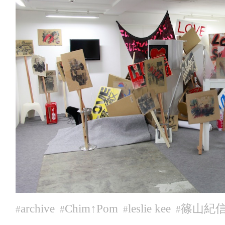
archive
Chim↑Pom
leslie kee
篠山紀
#
#
#
#