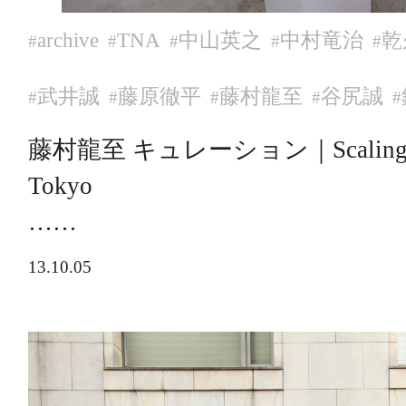
archive
TNA
中山英之
中村竜治
乾
#
#
#
#
#
武井誠
藤原徹平
藤村龍至
谷尻誠
#
#
#
#
#
藤村龍至 キュレーション｜Scaling – Sk
Tokyo
……
13.10.05