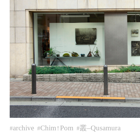
archive
Chim↑Pom
叢‒Qusamura
#
#
#