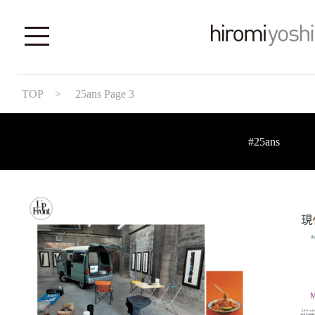
TOP
> 25ans Page 3
#25ans