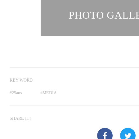
PHOTO GALLE
KEY WORD
#
25ans
#
MEDIA
SHARE IT!