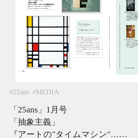
25ans
MEDIA
#
#
「25ans」1月号
「抽象主義」
『アートの"タイムマシン"……