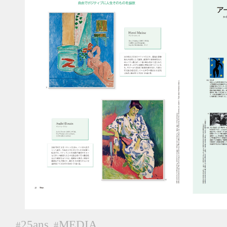
25ans
MEDIA
#
#