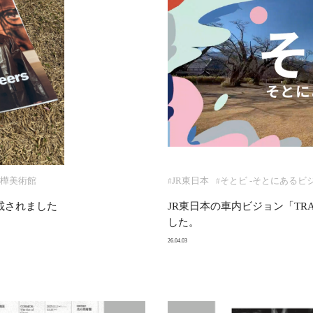
樺美術館
JR東日本
そとビ ‐そとにあるビ
#
#
掲載されました
JR東日本の車内ビジョン「TRA
した。
26.04.03