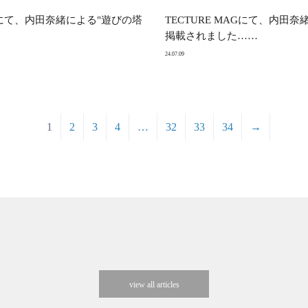
ル版にて、内田奈緒による"遊びの塔
TECTURE MAGにて、内田奈緒に
掲載されました……
24.07.09
1
2
3
4
…
32
33
34
→
view all articles