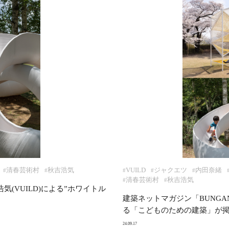
清春芸術村
秋吉浩気
VUILD
ジャクエツ
内田奈緒
#
#
#
#
#
清春芸術村
秋吉浩気
#
#
(VUILD)による”ホワイトル
建築ネットマガジン「BUNG
る「こどものための建築」が
24.09.17