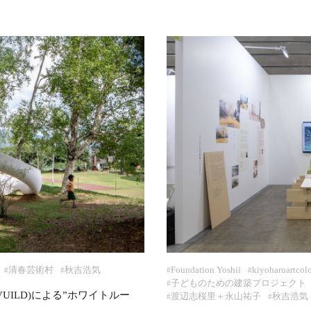
清春芸術村
秋吉浩気
Foundation Yoshii
kiyoharuartcol
#
#
#
#
子どものための建築プロジェクト
#
VUILD)による”ホワイトルー
渡辺志桜里＋永山祐子
秋吉浩気
#
#