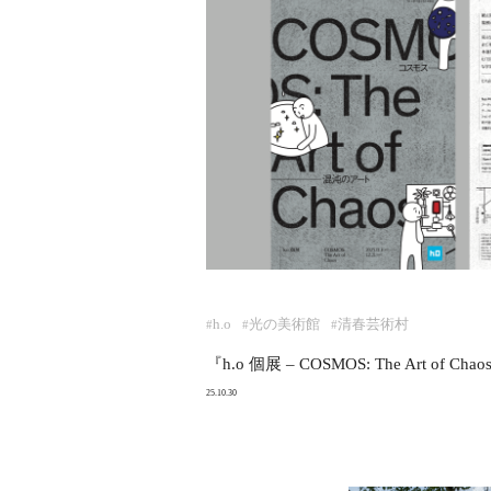
h.o
光の美術館
清春芸術村
#
#
#
『h.o 個展 – COSMOS: The Art of
25.10.30