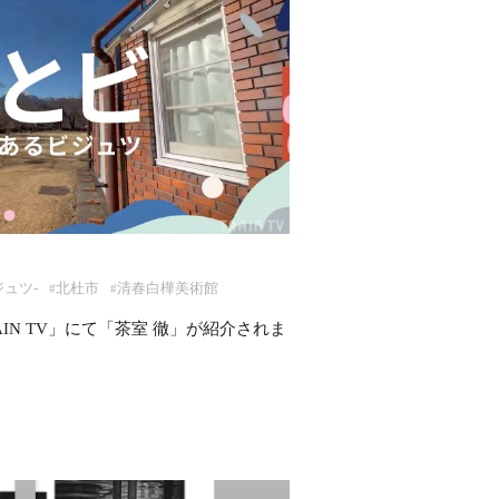
ジュツ‐
北杜市
清春白樺美術館
#
#
IN TV」にて「茶室 徹」が紹介されま