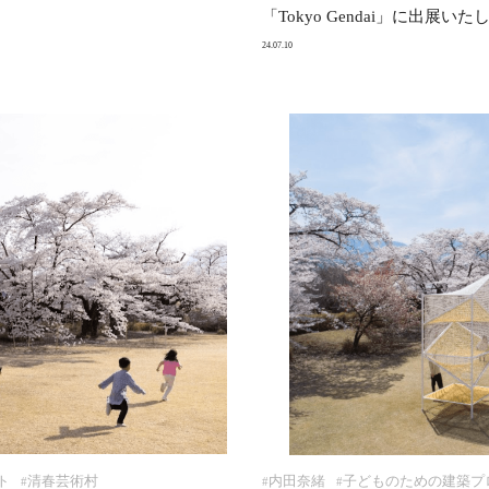
「Tokyo Gendai」に出展い
24.07.10
ト
清春芸術村
内田奈緒
子どものための建築プ
#
#
#