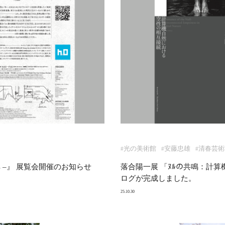
光の美術館
安藤忠雄
清春芸術
#
#
#
 Chaos –』 展覧会開催のお知らせ
落合陽一展 「ﾇﾙの共鳴：計
ログが完成しました。
25.10.30