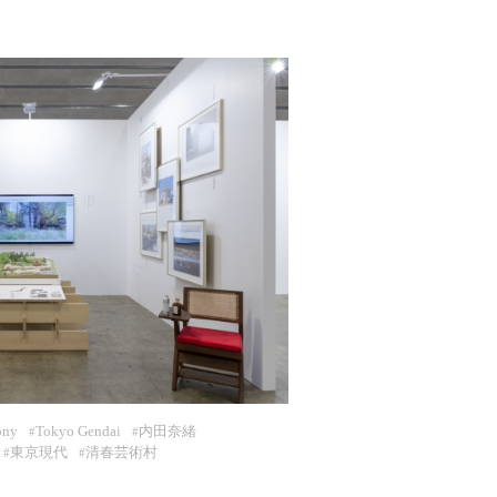
ony
Tokyo Gendai
内田奈緒
#
#
東京現代
清春芸術村
#
#