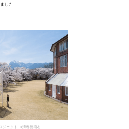
たしました
ロジェクト
清春芸術村
#