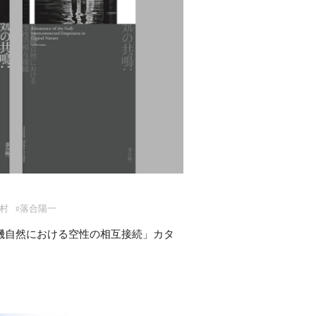
村
落合陽一
#
算機自然における空性の相互接続」カタ