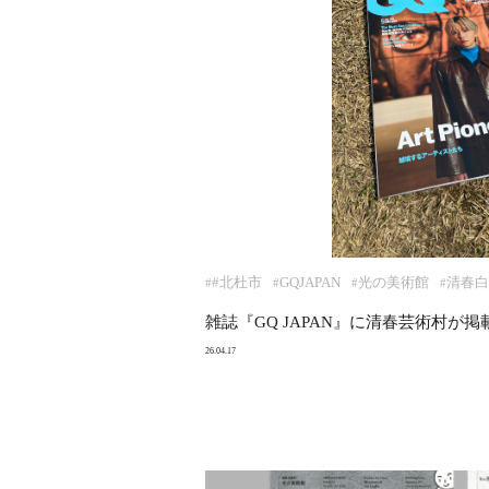
#北杜市
GQJAPAN
光の美術館
清春白
#
#
#
#
雑誌『GQ JAPAN』に清春芸術村が
26.04.17