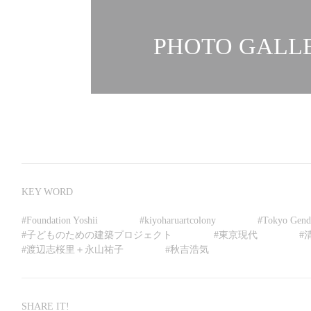
PHOTO GALLE
KEY WORD
#
Foundation Yoshii
#
kiyoharuartcolony
#
Tokyo Gend
#
子どものための建築プロジェクト
#
東京現代
#
#
渡辺志桜里＋永山祐子
#
秋吉浩気
SHARE IT!