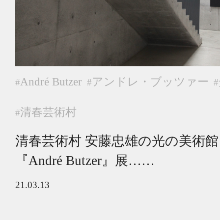
André Butzer
アンドレ・ブッツァー
#
#
#
清春芸術村
#
清春芸術村 安藤忠雄の光の美術館
『André Butzer』展……
21.03.13