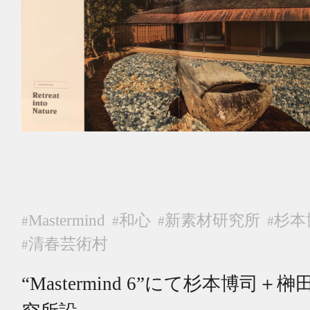
Mastermind
和心
新素材研究所
杉本
#
#
#
#
清春芸術村
#
“Mastermind 6”にて杉本博