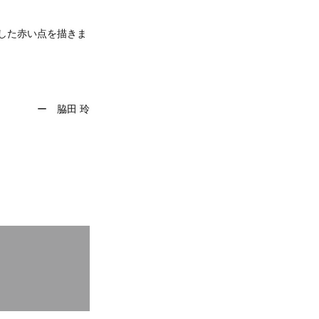
した赤い点を描きま
ー 脇田 玲