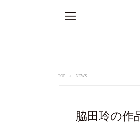
TOP
>
NEWS
脇田玲の作品