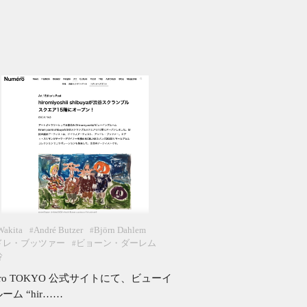
Wakita
André Butzer
Björn Dahlem
#
#
ドレ・ブッツァー
ビョーン・ダーレム
#
玲
ero TOKYO 公式サイトにて、ビューイ
ーム “hir……