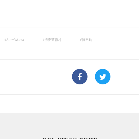
#
AkiraWakita
#
清春芸術村
#
脇田玲