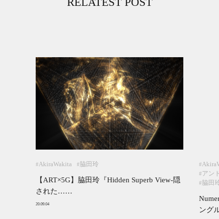
RELATEST POST
AkiraWakita
脇田玲
Akira
#
#
#
アン
#
【ART×5G】脇田玲『Hidden Superb View-隠
脇田
#
された……
Num
20.09.04
ングル