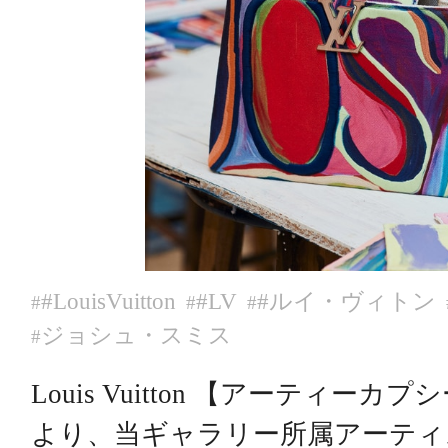
#LouisVuitton
#LV
#ルイ・ヴィトン
#
#
#
ジョシュ・スミス
#
Louis Vuitton 【アーティー
より、当ギャラリー所属アーティ