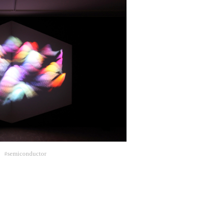
semiconductor
#