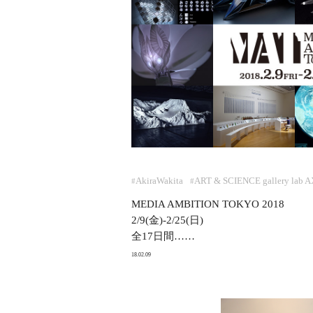
AkiraWakita
ART & SCIENCE gallery lab 
#
#
MEDIA AMBITION TOKYO 2018
2/9(金)-2/25(日)
全17日間……
18.02.09