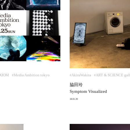
AXIOM
Media Ambition tokyo
AkiraWakita
ART & SCIENCE gall
#
#
#
脇田玲
Symptom Visualized
18.01.20