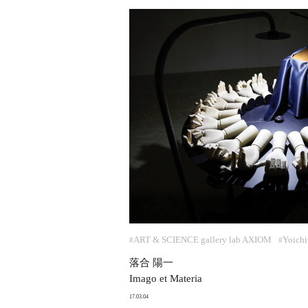
ART & SCIENCE gallery lab AXIOM
Yoichi
#
#
落合 陽一
Imago et Materia
17.03.04