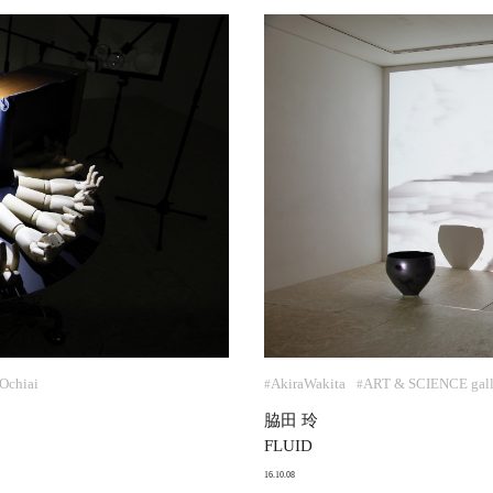
Ochiai
AkiraWakita
ART & SCIENCE gall
#
#
脇田 玲
FLUID
16.10.08