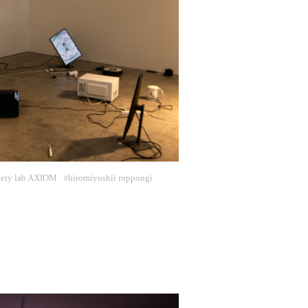
ery lab AXIOM
hiromiyoshii roppongi
#