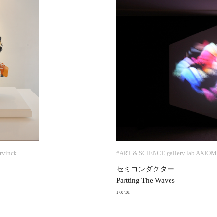
rvinck
ART & SCIENCE gallery lab AXIOM
#
セミコンダクター
Partting The Waves
17.07.01