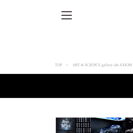
TOP
> ART & SCIENCE gallery lab AXIOM