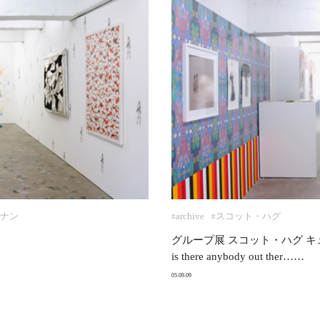
ナン
archive
スコット・ハグ
#
#
グループ展 スコット・ハグ 
is there anybody out ther……
05.09.09