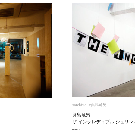
archive
眞島竜男
#
#
眞島竜男
ザ インクレディブル シュリン
05.05.21