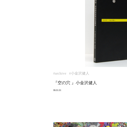
archive
小金沢健人
#
#
『空の穴 』小金沢健人
06.01.01