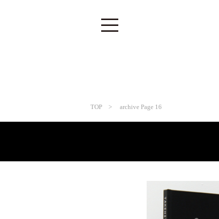
TOP
> archive Page 16