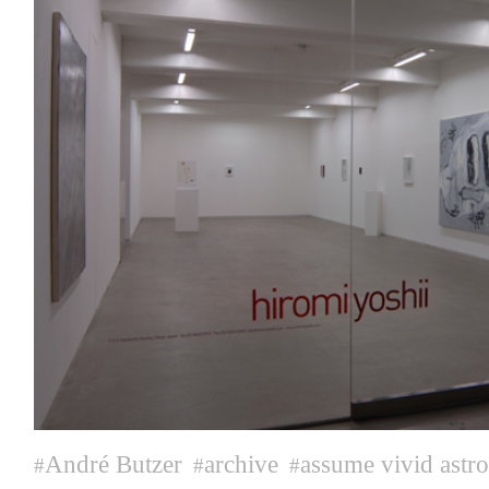
André Butzer
archive
assume vivid astro
#
#
#