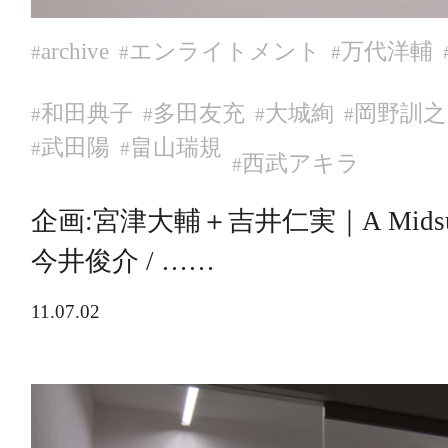
archive
エンライトメント
万代洋輔
#
#
#
和田典子
多田友充
大城絢
岡野訓之
#
#
#
#
武田陽
畠山瑞規
#
#
西武アキラ
#
企画:宮津大輔＋吉井仁実｜A Midsumme
今井俊介 / ……
11.07.02