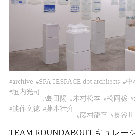
archive
SPACESPACE dot architects
中
#
#
#
垣内光司
#
島田陽
木村松本
松岡聡
#
#
#
#
能作文徳
藤本壮介
#
#
藤村龍至
長谷川
#
#
TEAM ROUNDABOUT キュ