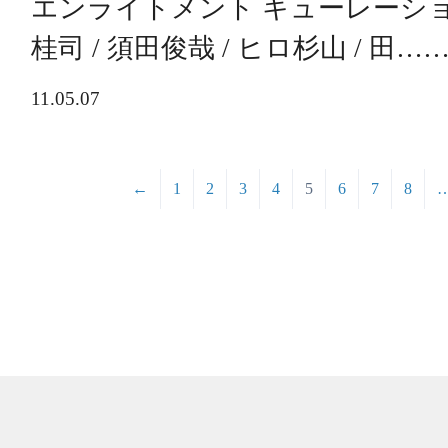
エンライトメント キューレーション｜
桂司 / 須田俊哉 / ヒロ杉山 / 田…
11.05.07
←
1
2
3
4
5
6
7
8