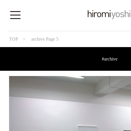
TOP
> archive Page 5
#archive