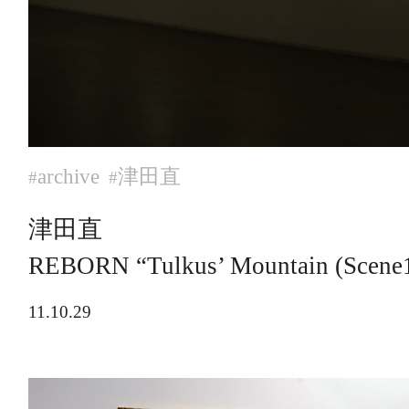
archive
津田直
#
#
津田直
REBORN “Tulkus’ Mountain (Scene
11.10.29