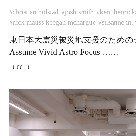
christian holstad
josh smith
kent henrick
#
#
#
nick mauss keegan mchargue
susanne m. 
#
#
東日本大震災被災地支援のための
Assume Vivid Astro Focus ……
11.06.11