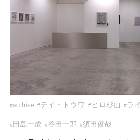
archive
テイ・トウワ
ヒロ杉山
ラ
#
#
#
#
田島一成
谷田一郎
須田俊哉
#
#
#