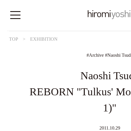
TOP
>
EXHIBITION
#
Archive
#
Naoshi Tsud
Naoshi Tsu
REBORN "Tulkus' Mou
1)"
2011.10.29