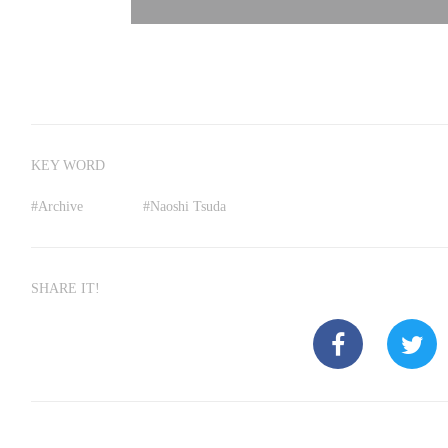
KEY WORD
#
Archive
#
Naoshi Tsuda
SHARE IT!