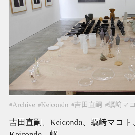
Archive
Keicondo
吉田直嗣
蠣﨑マ
#
#
#
#
吉田直嗣、Keicondo、蠣﨑マコ
Keicondo、蠣……