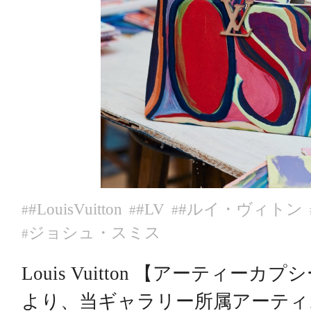
#LouisVuitton
#LV
#ルイ・ヴィトン
#
#
#
ジョシュ・スミス
#
Louis Vuitton 【アーティー
より、当ギャラリー所属アーティ