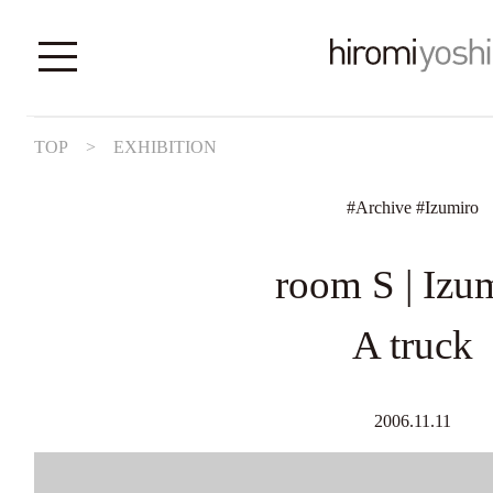
TOP
>
EXHIBITION
#
Archive
#
Izumiro
room S | Izu
A truck
2006.11.11