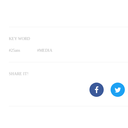
KEY WORD
#
25ans
#
MEDIA
SHARE IT!