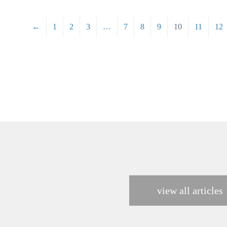
←
1
2
3
…
7
8
9
10
11
12
view all articles