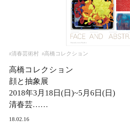
清春芸術村
高橋コレクション
#
#
高橋コレクション
顔と抽象展
2018年3月18日(日)~5月6日(日)
清春芸……
18.02.16