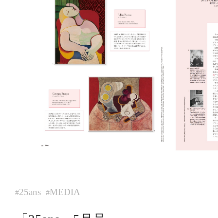
25ans
MEDIA
#
#