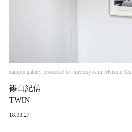
ample gallery produced by hiromiyoshii
Kishin Sh
#
#
篠山紀信
TWIN
18.03.27