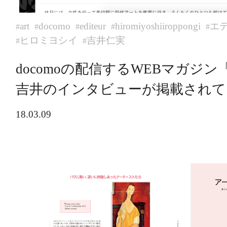
art
docomo
editeur
hiromiyoshiiroppongi
エ
#
#
#
#
#
ヒロミヨシイ
吉井仁実
#
#
docomoの配信するWEBマガジン「Ed
吉井のインタビューが掲載されて
18.03.09