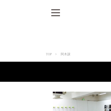
TOP
> 阿木譲