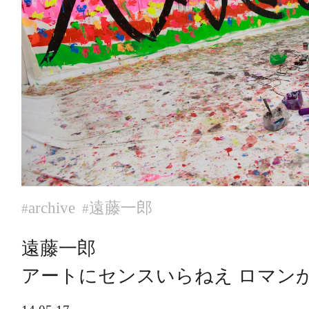
archive
遠藤一郎
#
#
遠藤一郎
アートにセンスいらねえ ロマン