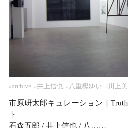
archive
井上信也
八重樫ゆい
川上美
#
#
#
#
市原研太郎キュレーション｜Truth
ト
石森五郎 / 井上信也 / 八……