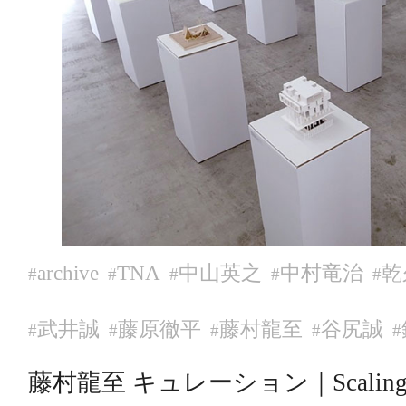
archive
TNA
中山英之
中村竜治
乾
#
#
#
#
#
武井誠
藤原徹平
藤村龍至
谷尻誠
#
#
#
#
#
藤村龍至 キュレーション｜Scaling – Sk