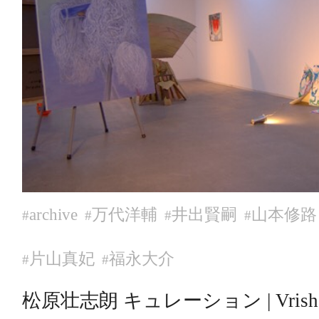
archive
万代洋輔
井出賢嗣
山本修路
#
#
#
#
片山真妃
福永大介
#
#
松原壮志朗 キュレーション | Vrishaba 