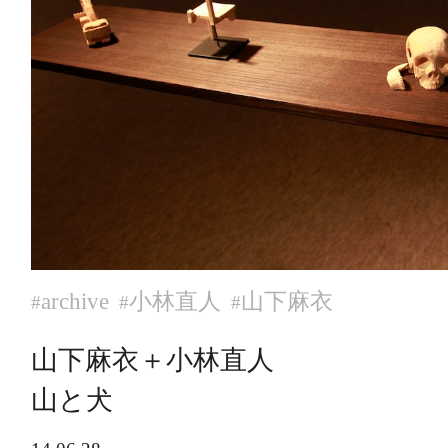
archive
小林直人
山下麻衣
#
#
#
山下麻衣＋小林直人
山と犬