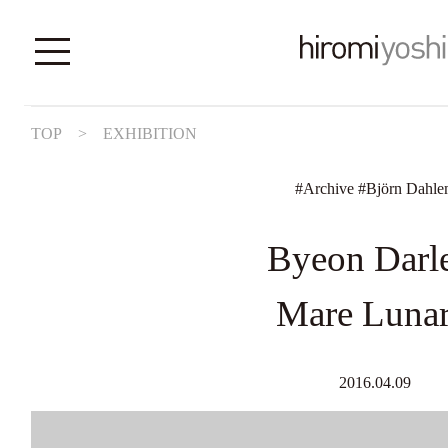
TOP
>
EXHIBITION
#
Archive
#
Björn Dahle
Byeon Darl
Mare Lunar
2016.04.09