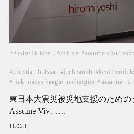
André Butzer
Archive
assume vivid astr
#
#
#
christian holstad
josh smith
kent henrick
#
#
#
nick mauss keegan mchargue
susanne m. 
#
#
東日本大震災被災地支援のための
Assume Viv……
11.06.11