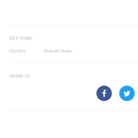
KEY WORD
#
Archive
#
Satoshi Otsuka
SHARE IT!