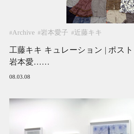
Archive
岩本愛子
近藤キキ
#
#
#
工藤キキ キュレーション | ポ
岩本愛……
08.03.08