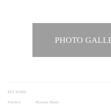
PHOTO GALLE
KEY WORD
#
Archive
#
Keisuke Maeda