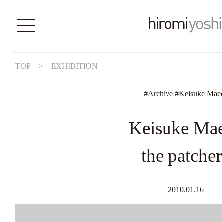
TOP
>
EXHIBITION
#
Archive
#
Keisuke Mae
Keisuke Ma
the patche
2010.01.16