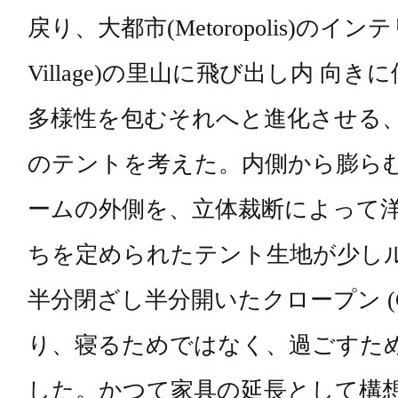
戻り、大都市
(Metoropolis)
のインテ
Village)
の里山に飛び出し内 向き
多様性を包むそれへと進化させる
のテントを考えた。内側から膨ら
ームの外側を、立体裁断によって
ちを定められたテント生地が少し
半分閉ざし半分開いたクロープン
(
り、寝るためではなく、過ごすた
した。かつて家具の延長として構