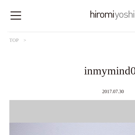
TOP
>
inmymind
2017.07.30