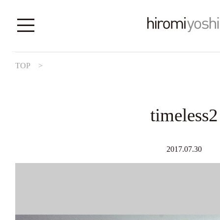
TOP
>
timeless2
2017.07.30