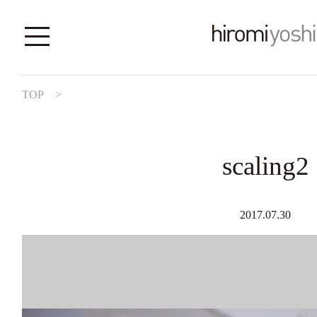
TOP
>
scaling2
2017.07.30